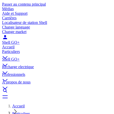
Passer au contenu principal
Médias
Aide et Support
Carrières
Localisateur de station Shell
Change language
Change market
Shell GO+
Accueil
Particuliers
Shell GO+
Récharge electrique
Professionnels
À propos de nous
Accueil
Particuliers