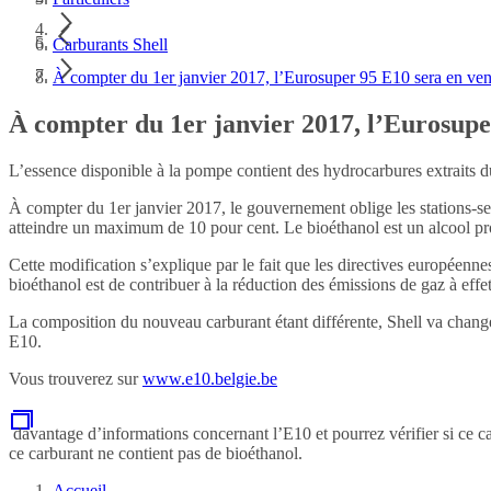
Carburants Shell
À compter du 1er janvier 2017, l’Eurosuper 95 E10 sera en ven
À compter du 1er janvier 2017, l’Eurosupe
L’essence disponible à la pompe contient des hydrocarbures extraits du
À compter du 1er janvier 2017, le gouvernement oblige les stations-s
atteindre un maximum de 10 pour cent. Le bioéthanol est un alcool pro
Cette modification s’explique par le fait que les directives européenne
bioéthanol est de contribuer à la réduction des émissions de gaz à effet
La composition du nouveau carburant étant différente, Shell va chang
E10.
Vous trouverez sur
www.e10.belgie.be
davantage d’informations concernant l’E10 et pourrez vérifier si ce c
ce carburant ne contient pas de bioéthanol.
Accueil