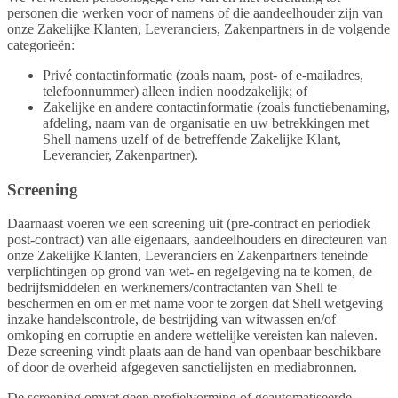
personen die werken voor of namens of die aandeelhouder zijn van
onze Zakelijke Klanten, Leveranciers, Zakenpartners in de volgende
categorieën:
Privé contactinformatie (zoals naam, post- of e-mailadres,
telefoonnummer) alleen indien noodzakelijk; of
Zakelijke en andere contactinformatie (zoals functiebenaming,
afdeling, naam van de organisatie en uw betrekkingen met
Shell namens uzelf of de betreffende Zakelijke Klant,
Leverancier, Zakenpartner).
Screening
Daarnaast voeren we een screening uit (pre-contract en periodiek
post-contract) van alle eigenaars, aandeelhouders en directeuren van
onze Zakelijke Klanten, Leveranciers en Zakenpartners teneinde
verplichtingen op grond van wet- en regelgeving na te komen, de
bedrijfsmiddelen en werknemers/contractanten van Shell te
beschermen en om er met name voor te zorgen dat Shell wetgeving
inzake handelscontrole, de bestrijding van witwassen en/of
omkoping en corruptie en andere wettelijke vereisten kan naleven.
Deze screening vindt plaats aan de hand van openbaar beschikbare
of door de overheid afgegeven sanctielijsten en mediabronnen.
De screening omvat geen profielvorming of geautomatiseerde