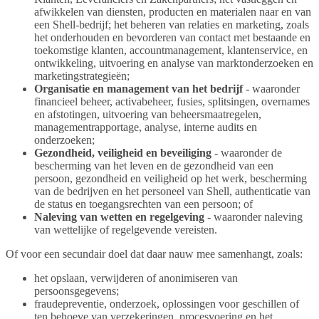
afwikkelen van diensten, producten en materialen naar en van
een Shell-bedrijf; het beheren van relaties en marketing, zoals
het onderhouden en bevorderen van contact met bestaande en
toekomstige klanten, accountmanagement, klantenservice, en
ontwikkeling, uitvoering en analyse van marktonderzoeken en
marketingstrategieën;
Organisatie en management van het bedrijf
- waaronder
financieel beheer, activabeheer, fusies, splitsingen, overnames
en afstotingen, uitvoering van beheersmaatregelen,
managementrapportage, analyse, interne audits en
onderzoeken;
Gezondheid, veiligheid en beveiliging
- waaronder de
bescherming van het leven en de gezondheid van een
persoon, gezondheid en veiligheid op het werk, bescherming
van de bedrijven en het personeel van Shell, authenticatie van
de status en toegangsrechten van een persoon; of
Naleving van wetten en regelgeving
- waaronder naleving
van wettelijke of regelgevende vereisten.
Of voor een secundair doel dat daar nauw mee samenhangt, zoals:
het opslaan, verwijderen of anonimiseren van
persoonsgegevens;
fraudepreventie, onderzoek, oplossingen voor geschillen of
ten behoeve van verzekeringen, procesvoering en het