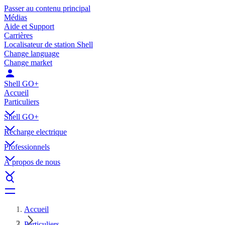
Passer au contenu principal
Médias
Aide et Support
Carrières
Localisateur de station Shell
Change language
Change market
Shell GO+
Accueil
Particuliers
Shell GO+
Récharge electrique
Professionnels
À propos de nous
Accueil
Particuliers