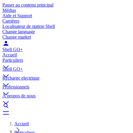
Passer au contenu principal
Médias
Aide et Support
Carrières
Localisateur de station Shell
Change language
Change market
Shell GO+
Accueil
Particuliers
Shell GO+
Récharge electrique
Professionnels
À propos de nous
Accueil
Particuliers