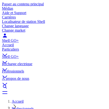
Passer au contenu principal
Médias
Aide et Support
Carrières
Localisateur de station Shell
Change language
Change market
Shell GO+
Accueil
Particuliers
Shell GO+
Récharge electrique
Professionnels
À propos de nous
Accueil
Professionnels