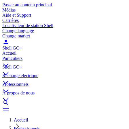
Passer au contenu principal
Médias
Aide et Support
Carrières
Localisateur de station Shell
Change language
Change market
Shell GO+
Accueil
Particuliers
Shell GO+
Récharge electrique
Professionnels
À propos de nous
Accueil
Professionnels