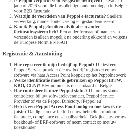
Is Peppol verplicht voor Belgische bedrijven?
Ja,vanaf 1
januari 2026 voor alle btw-plichtige ondernemingen in Belgie
voor B2B facturatie
Wat zijn de voordelen van Peppol e-facturatie?
Snellere
verwerking, minder fouten, veilig en gestandaardiseerd
Kan ik Peppol gebruiken als ik al een ander
facturatiesysteem heb?
Een ander formaat of manier van
verzenden is alleen mogelijk na onderling akkoord en volgens
de Europese Norm EN16931
Registratie & Aansluiting
Hoe registreer ik mijn bedrijf op Peppol?
U kiest een
Peppol Service provider die uw bedrijf registreert en uw
software via haar Access Point koppelt op het Peppolnetwerk
Welke identificatie moet ik gebruiken op Peppol (BTW,
KBO, GLN)?
Btw-nummer is de standaard in België
Hoe controleer ik onze Peppol status?
U kunt us status
controleren bij uw softwareleverancier, Peppol Service
Provider of via de Peppol Directory. [Peppol.eu]
Heb ik een Peppol Access Point nodig en hoe kies ik de
juiste?
Dat ligt aan uw bedrijf en uw behoeften rondom
facturatie, compliance en schaalbaarheid. Bekijk daarvoor uw
boekhoud- of ERP-software of neem contact op met uw
boekhouder.