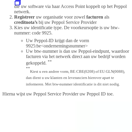
die uw software via haar Access Point koppelt op het Peppol
netwerk.
Registreer
uw organisatie voor zowel
facturen
als
creditnota’s
bij uw Peppol Service Provider
Kies uw identificatie type. De voorkeursoptie is uw btw-
nummer: code 9925.
Uw Peppol-ID krijgt dan de vorm
9925:be<ondernemingsnummer>
Uw btw-nummer is dan uw Peppol-eindpunt, waardoor
facturen via het netwerk direct aan uw bedrijf worden
**
gekoppeld.
**
Kiest u een andere vorm, BE:CBE(0208) of EU:GLN(0088),
dan dient u uw klanten en leveranciers hierover apart te
informeren. Met btw-nummer identificatie is dit niet nodig.
Hierna wijst uw Peppol Service Provider uw Peppol ID toe.