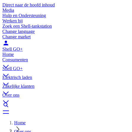
Direct naar de hoofd inhoud
Media
Hulp en Ondersteuning
Werken bij
Zoek een Shell-tankstation
Change language
Change market
Shell GO+
Home
Consumenten
Shell GO+
Elektrisch laden
Zakelijke klanten
Over ons
Home
Over ons