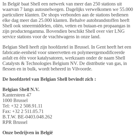
In België baat Shell een netwerk van meer dan 250 stations uit
waarvan 7 langs autosnelwegen. Dagelijks verwelkomen we 55.000
particuliere klanten. De shops verbonden aan de stations bedienen
elke dag meer dan 25.000 klanten. Behalve autobrandstoffen heeft
Shell ook smeermiddelen, oliën, vetten en butaan-en propaangas in
zijn productengamma. Bovendien beschikt Shell over vier LNG
service stations voor de vrachtwagens in onze land.
Belgian Shell heeft zijn hoofdzetel in Brussel. In Gent heeft het een
fabricatie-eenheid voor smeervetten en polymeergemodificeerde
asfalt en één voor katalysatoren, werkzaam onder de naam Shell
Catalysts & Technologies Belgium NV. De distributie van gas, in
flessen en in bulk, wordt beheerd in Vilvoorde.
De hoofdzetel van Belgian Shell bevindt zich :
Belgian Shell N.V.
Kantersteen 47
1000 Brussel
Tel: +32 2 508.91.11
Fax: +32 2 511.05.71
B.T.W. BE-0403.048.262
RPR Brussel
Onze bedrijven in België