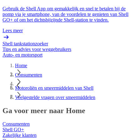
Gebruik de Shell App om gemakkelijk en snel te betalen bij de
pomp via je smartphone, van de voordelen te genieten van Shell
GO+ of om het dichtsbijzijnde Shell-station te vinden.
Lees meer
Shell tankstationzoeker
Tips en advies voor weggebruikers
Auto- en motorsport
Home
Consumenten
Motoroliën en smeermiddelen van Shell
Veelgestelde vragen over smeermiddelen
Ga voor meer naar Home
Consumenten
Shell GO+
Zakelijke klanten