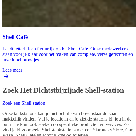
Shell Café
Laadt letterlijk en figuurlijk op bij Shell Café. Onze medewerkers
staan voor je klaar voor het maken van complete, verse gerechten en
luxe lunchbroodjes.
Lees meer
Zoek Het Dichtstbijzijnde Shell-station
Zoek een Shell-station
Onze tankstations kan je met behulp van bovenstaande kaart
makkelijk vinden. Vul je locatie in en je ziet de stations bij jou in de
buurt. Je kunt ook zoeken op specifieke producten en services. Zo
vind je bijvoorbeeld Shell-tankstations met een Starbucks Store, Car
Wash, Shell Café en schone 2theloo-toiletten.